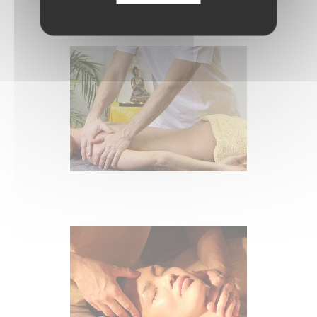
lymphatique Nantes
-
FAQ
-
Mentions Légales