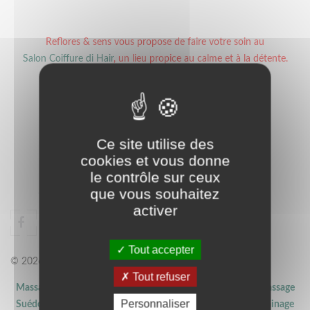
Reflores & sens vous propose de faire votre soin au
Salon Coiffure di Hair
, un lieu propice au calme et à la détente.
Prendre RDV
Contactez Marc pour fixer le rdv avec moi
06 75 02 43 85
Ce site utilise des
cookies et vous donne
le contrôle sur ceux
que vous souhaitez
activer
Tout accepter
©
2026
. Référencement site internet
BLBWEB
Tout refuser
Massage californien Nantes
-
Massage lomi-lomi Nantes
-
Massage
Personnaliser
Suédois Nantes
-
Massage Deep tissue Nantes
-
Massage drainage